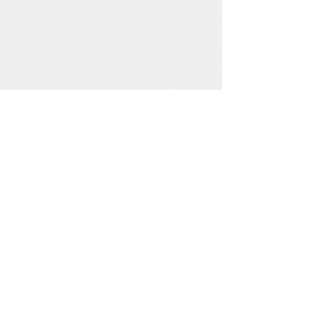
<
1
2
3
4
5
...
29
30
>
查看旧网站更多内容
COPYRIGHT © 2009-2029
WWW.HUNANQIXIE.COM,ALL RIGHTS
reserved
联系方式：0731-84931998
邮箱:
DWH017@QQ.COM
QQ:
50328668
版权所有 © 湖南省棋类协会 未经许可 严禁复制
湘ICP备14000760号
FOLLOW US
关注我们