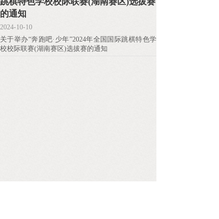
跳棋特色学校校际联赛(湖南赛区)选拔赛
的通知
2024-10-10
关于举办“奔跑吧·少年”2024年全国国际跳棋特色学
校校际联赛(湖南赛区)选拔赛的通知