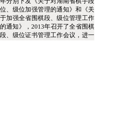
年分别下发《关于对湖南省棋手段
位、级位加强管理的通知》和《关
于加强全省围棋段、级位管理工作
的通知》，
2013
年召开了全省围棋
段、级位证书管理工作会议，进一
步规范了我省棋手段位、级位管
理。省棋协分别在
2010
年和
2013
年
被省体育局、省体育总会授予“湖
南省优秀体育协会”称号。
查看旧网站更多内容
COPYRIGHT © 2009-2029
WWW.HUNANQIXIE.COM,ALL RIGHTS
reserved
联系方式：0731-84931998
邮箱:
DWH017@QQ.COM
QQ:
50328668
版权所有 © 湖南省棋类协会 未经许可 严禁复制
湘ICP备14000760号