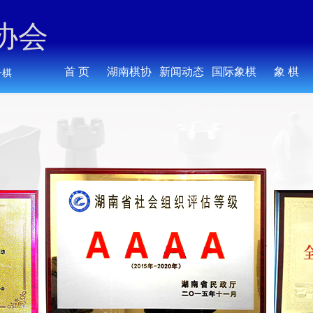
协会
首 页
湖南棋协
新闻动态
国际象棋
象 棋
子棋