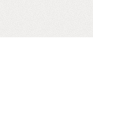
<
1
2
>
查看旧网站更多内容
COPYRIGHT © 2009-2029
WWW.HUNANQIXIE.COM,ALL RIGHTS
reserved
联系方式：0731-84931998
邮箱:
DWH017@QQ.COM
QQ:
50328668
版权所有 © 湖南省棋类协会 未经许可 严禁复制
湘ICP备14000760号
FOLLOW US
关注我们