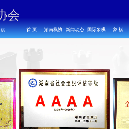
协会
首 页
湖南棋协
新闻动态
国际象棋
象 棋
子棋