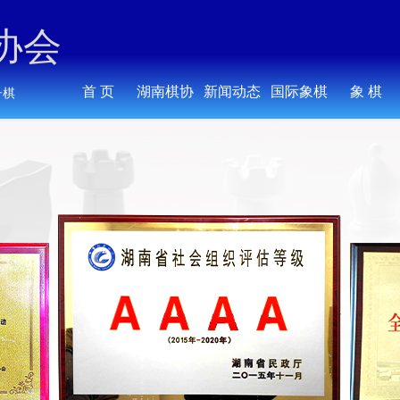
协会
首 页
湖南棋协
新闻动态
国际象棋
象 棋
子棋