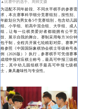
▲比赛中的选手。周帅文摄
为适配不同年龄段、不同水平棋手的参赛需
求，本次赛事科学细分竞赛组别，按性别、
年龄划分为男女各5个竞赛组别，包含幼儿园
组、小学组、初高中混合组、大学组、成人
组，让每一位棋类爱好者都能拥有公平竞
技、展示自我的舞台。赛制采用每方30分钟
包干制，全程共开展七轮精彩对弈。赛事严
格参照《中国国际象棋协会棋士等级称号条
例（2026版）》执行，参赛棋手可凭借赛事
成绩申报对应棋士称号，最高可申报三级棋
士，其中幼儿园组棋手最高可申报七级棋
士，兼具趣味性与专业性。