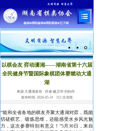
以棋会友 弈动潇湘——湖南省第十六届
全民健身节暨国际象棋团体赛燃动大通
湖
来源:
大通湖发布
作者:
戴卫华 刘钊作
发布时间:
2026-05-31
312
次浏览
“能和全省各地的棋友齐聚大通湖对弈，既能
切磋棋艺、锻炼思维，还能感受水乡风光魅
力，这次参赛特别有意义！”5月30日，来自