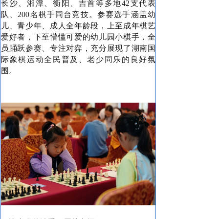
长沙、湘潭、衡阳、吉首等多地42支代表
队、200名棋手同台竞技。参赛选手涵盖幼
儿、青少年、成人全年龄段，上至成年棋艺
爱好者，下至懵懂可爱的幼儿园小棋手，全
员踊跃参赛、专注对弈，充分展现了湖南国
际象棋运动全民普及、老少同乐的良好氛
围。